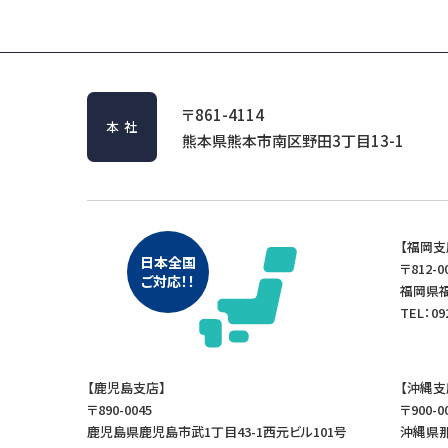
〒861-4114
本社
熊本県熊本市南区野田
3丁目13-1
【福岡支
日本全国
〒812-0
ご対応！！
福岡県福
TEL：09
【鹿児島支店】
【沖縄支
〒890-0045
〒900-0
鹿児島県鹿児島市武1丁目43-1西元ビル101号
沖縄県