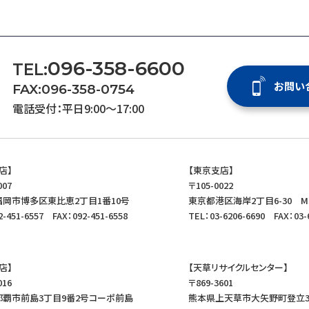
096-358-6600
TEL:
お問い
FAX:
096-358-0754
電話受付：平日9:00〜17:00
店】
【東京支店】
007
〒105-0022
岡市博多区東比恵2丁目1番10号
東京都港区海岸2丁目6-30 M
2-451-6557
FAX：092-451-6558
TEL：03-6206-6690
FAX：03-
店】
【天草リサイクルセンター】
016
〒869-3601
那覇市前島3丁目9番2号コーポ前島
熊本県上天草市大矢野町登立3