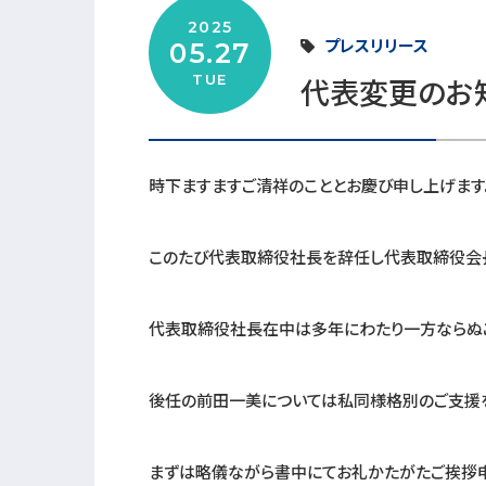
2025
プレスリリース
05.27
TUE
代表変更のお
時下ますますご清祥のこととお慶び申し上げます
このたび代表取締役社長を辞任し代表取締役会
代表取締役社長在中は多年にわたり一方ならぬご
後任の前田一美については私同様格別のご支援を
まずは略儀ながら書中にてお礼かたがたご挨拶申